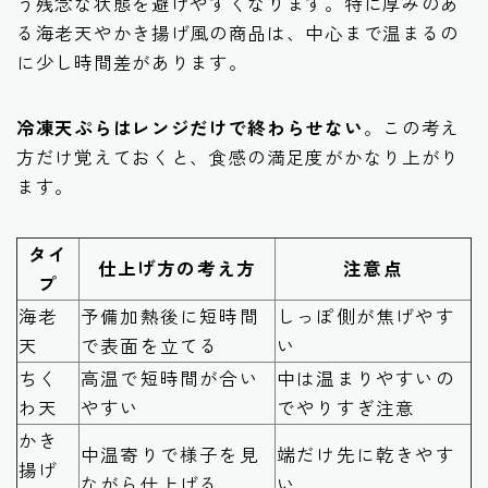
う残念な状態を避けやすくなります。特に厚みのあ
る海老天やかき揚げ風の商品は、中心まで温まるの
に少し時間差があります。
冷凍天ぷらはレンジだけで終わらせない
。この考え
方だけ覚えておくと、食感の満足度がかなり上がり
ます。
タイ
仕上げ方の考え方
注意点
プ
海老
予備加熱後に短時間
しっぽ側が焦げやす
天
で表面を立てる
い
ちく
高温で短時間が合い
中は温まりやすいの
わ天
やすい
でやりすぎ注意
かき
中温寄りで様子を見
端だけ先に乾きやす
揚げ
ながら仕上げる
い