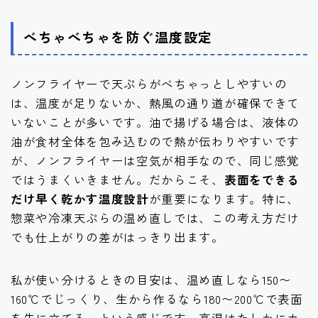
べちゃべちゃを防ぐ温度設定
ノンフライヤーで天ぷらがべちゃっとしやすいの
は、温度が足りないか、熱風の通り道が確保できて
いないことが多いです。油で揚げる場合は、液体の
油が食材全体を包み込むので熱が伝わりやすいです
が、ノンフライヤーは空気が相手なので、同じ感覚
ではうまくいきません。だからこそ、
表面をできる
だけ早く乾かす温度設計
が重要になります。特に、
惣菜や冷凍天ぷらの温め直しでは、この考え方だけ
でも仕上がりの差がはっきり出ます。
私が使い分けるときの目安は、温め直しなら150〜
160℃でじっくり、生から作るなら180〜200℃で表面
を先に立てる、という感じです。高温はたしかにカ