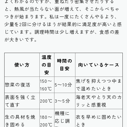
よくわかるのですが、重ねたり密集させたりする
と、熱風が当たらない面が増えて、そこからべちゃ
つきが始まります。私は一度にたくさんやるより、
少量を2回に分けるほうが結果的に満足度が高いと感
じています。調理時間は少し増えますが、食感の差
が大きいです。
温度
時間の
使い方
の目
向いているケース
目安
安
150〜
焦げを抑えつつ中ま
惣菜の復活
5〜10分
160℃
で温めたいとき
表面を強く立
海老天やとり天のカ
200℃
3〜5分
て直す
リッと感重視
機種に
生の具材を焼
180〜
衣を早めに固めたい
応じ調
き固める
200℃
とき