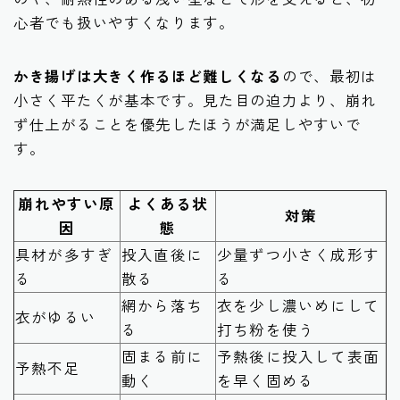
心者でも扱いやすくなります。
かき揚げは大きく作るほど難しくなる
ので、最初は
小さく平たくが基本です。見た目の迫力より、崩れ
ず仕上がることを優先したほうが満足しやすいで
す。
崩れやすい原
よくある状
対策
因
態
具材が多すぎ
投入直後に
少量ずつ小さく成形す
る
散る
る
網から落ち
衣を少し濃いめにして
衣がゆるい
る
打ち粉を使う
固まる前に
予熱後に投入して表面
予熱不足
動く
を早く固める