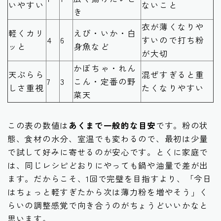
いやすい
ないこと
き
衣が薄くなりや
軽くカリ
えび・いか・白
4
6
すいので打ち粉
ッと
身魚など
が大切
かぼちゃ・れん
天ぷらら
混ぜすぎると重
7
3
こん・定番の野
しさ重視
たくなりやすい
菜天
この表の数値は
あくまで一般的な目安
です。粉の状
態、食材の水分、室温でも変わるので、最初は少量
で試して好みに寄せるのが安心です。とくに家庭で
は、同じレシピどおりにやっても鍋や油量で差が出
ます。だからこそ、1回で完璧を目指すより、「今日
はちょっと軽すぎたから次は薄力粉を増やそう」く
らいの調整感覚で向き合うのがちょうどいいかなと
思います。