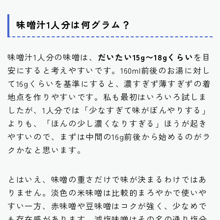
味噌汁1人分は何グラム？
味噌汁1人分の味噌は、
だいたい15g〜18gくらい
を目
安にすると考えやすいです。160ml前後のお湯に対し
て16gくらいを基準にすると、濃すぎず薄すぎずの着
地点を作りやすいです。私も最初はいろいろ試しま
したが、1人分では「少なすぎて味がぼんやりする」
よりも、「ほんの少し濃くなりすぎる」ほうが起き
やすいので、まずは中間の16g前後から始めるのがラ
クかなと思います。
とはいえ、味噌の重さだけで味が決まるわけではあ
りません。淡色の米味噌は比較的まろやかで使いや
すい一方、赤味噌や豆味噌はコクが強く、少なめで
も存在感があります。減塩味噌はその名の通り塩分