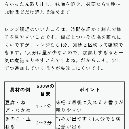
らいったん取り出し、味噌を溶き、必要なら10秒〜
30秒ほどだけ追加で温めます。
レンジ調理のいいところは、時間を細かく刻んで様
子を見やすいことです。鍋だとついその場を離れに
くいですが、レンジなら1分、30秒と区切って確認で
きます。1人分は量が少ないので、加熱しすぎると一
気に煮詰まりやすいんですよね。だからこそ、少し
ずつ追加していくほうが失敗しにくいです。
600Wの
具材の例
ポイント
目安
豆腐・ね
味噌は最後に入れると香りが
1〜2分
ぎ・わかめ
残りやすい
きのこ・玉
旨みが出やすく1人分でも満
2〜3分
ねぎ
足感が出る