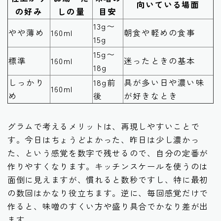
向いている場面
の好み
しの量
目安
13g〜
やや薄め
160ml
朝食や軽めの食事
15g
15g〜
標準
160ml
迷ったときの基本
18g
しっかり
18g前
具が多い日や濃い味
160ml
め
後
が好きなとき
グラムで考えるメリットは、再現しやすいことで
す。今日はちょうどよかった、昨日は少し濃かっ
た、という感覚を数字で残せるので、自分の定番が
作りやすくなります。キッチンスケールを使うのは
面倒に見えますが、慣れると数秒ですし、特に最初
の数回はかなり役立ちます。逆に、毎回感覚だけで
作ると、味噌のすくい方や盛り具合でかなり差が出
ます。