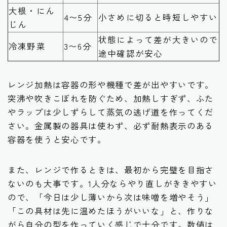
大根・にん
4〜5分
小さめに切ると時短しやすい
じん
状態によって差が大きいので
冷凍野菜
3〜6分
途中確認が安心
レンジ加熱は容器の形や機種で差が出やすいです。
突沸や吹きこぼれを防ぐため、加熱しすぎず、ふた
やラップは少しずらして蒸気の逃げ道を作ってくだ
さい。金属製の器具は使わず、必ず耐熱表示のある
容器を使うと安心です。
また、レンジで作るときは、最初から完璧を目指さ
ないのも大事です。1人分ならやり直しがききやすい
ので、「今日は少し薄いから次は味噌を増やそう」
「この具材は先に温めたほうがいいな」と、作りな
がら自分の型を作っていく感じで十分です。数値は