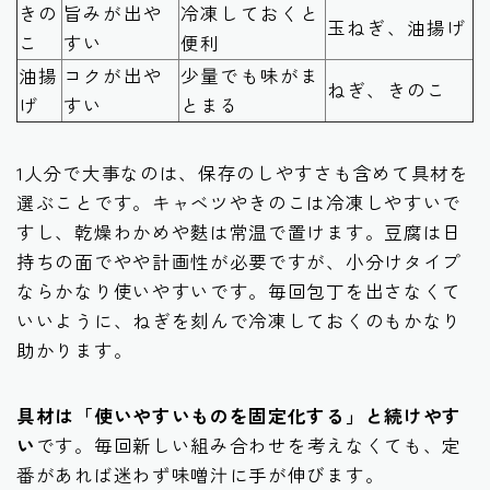
きの
旨みが出や
冷凍しておくと
玉ねぎ、油揚げ
こ
すい
便利
油揚
コクが出や
少量でも味がま
ねぎ、きのこ
げ
すい
とまる
1人分で大事なのは、保存のしやすさも含めて具材を
選ぶことです。キャベツやきのこは冷凍しやすいで
すし、乾燥わかめや麩は常温で置けます。豆腐は日
持ちの面でやや計画性が必要ですが、小分けタイプ
ならかなり使いやすいです。毎回包丁を出さなくて
いいように、ねぎを刻んで冷凍しておくのもかなり
助かります。
具材は「使いやすいものを固定化する」と続けやす
い
です。毎回新しい組み合わせを考えなくても、定
番があれば迷わず味噌汁に手が伸びます。