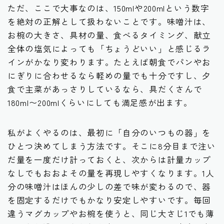
ただ、ここで大事なのは、150mlや200mlという数字
を絶対の正解として扱わないことです。味噌汁は、
お椀の大きさ、具材の量、食べるタイミング、献立
全体の塩気によっても「ちょうどいい」と感じるラ
インがかなり変わります。たとえば朝食でパンやお
にぎりに合わせるなら軽めの量でも十分ですし、夕
食で主菜があっさりしているなら、具だくさんで
180ml〜200mlくらいにしても満足感が出ます。
私がよくやるのは、最初に「自分のいつもの器」を
ひとつ決めてしまう方法です。そこに8分目まで注い
だ量を一度だけ計っておくと、次からは計量カップ
なしでもおおよその量を再現しやすくなります。1人
分の味噌汁はほんの少しの差で味が変わるので、器
を固定するだけでもかなり安定しやすいです。毎回
違うマグカップやお椀を使うと、同じ大さじ1でも薄