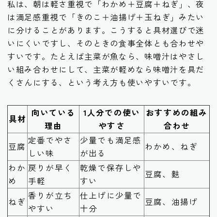
私は、朝は軽さ重視で「わかめ＋豆腐＋ねぎ」、夜
は満足感重視で「きのこ＋油揚げ＋玉ねぎ」みたい
に分けることがあります。こうすると具材選びで迷
いにくいですし、そのときの食事全体とも合わせや
すいです。たとえば主菜が魚なら、味噌汁はやさし
い組み合わせにして、主菜が軽めなら味噌汁を具だ
くさんにする、という考え方も使いやすいです。
向いている
1人分での使い
おすすめの組み
具材
理由
やすさ
合わせ
定番でやさ
少量でも満足感
豆腐
わかめ、ねぎ
しい味
が出る
わか
戻りが早く
乾燥で保存しや
豆腐、麩
め
手軽
すい
香りが立ち
仕上げに少量で
ねぎ
豆腐、油揚げ
やすい
十分