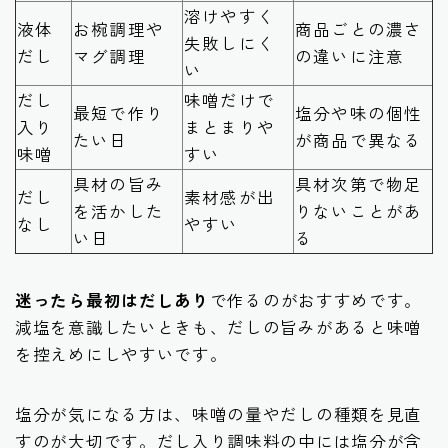
溶けやすく
液体
お椀調理や
商品ごとの濃さ
失敗しにく
だし
マグ調理
の違いに注意
い
だし
味噌だけで
最短で作り
塩分や味の個性
入り
まとまりや
たい日
が商品で異なる
味噌
すい
具材の旨み
具材次第で物足
だし
素材感が出
を活かした
りないことがあ
なし
やすい
い日
る
迷ったら最初はだしあり
で作るのがおすすめです。
減塩を意識したいときも、だしの旨みがあると味噌
を控えめにしやすいです。
塩分が気になる方は、味噌の量やだしの種類を見直
すのが大切です。だし入り調味料の中には塩分が含