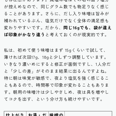
が控えめなので、同じグラム数でも物足りなく感じ
ることがあります。さらに、だし入り味噌は旨みが
補われているぶん、塩気だけでなく全体の満足感も
変わりやすいです。だから、
同じ16gでも、袋が違え
ば印象がかなり違う
と考えておくのが現実的です。
私は、初めて使う味噌はまず 15gくらいで試して、
薄ければ次回17g、18gと少しずつ調整しています。
いきなり濃いめにすると修正が面倒ですし、1人分だ
と「少しの差」がそのまま結果に出るんですよね。
特に朝は味覚が敏感で、夜より塩気を強く感じるこ
ともあるので、時間帯で印象が変わることもありま
す。朝用の味噌汁は少しやさしめ、夜は具を増やし
てコクを出す、という分け方も続けやすいです。
仕上がり
お湯・だ
味噌の