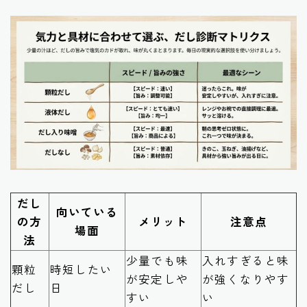
だし
向いている
の方
メリット
注意点
場面
法
少量でも味
入れすぎると味
顆粒
時短したい
が安定しや
が強くなりやす
だし
日
すい
い