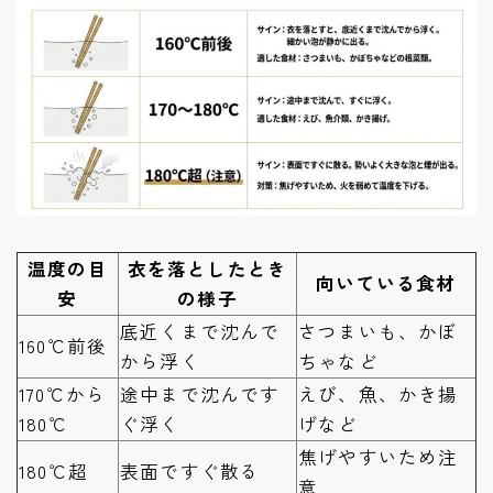
温度の目
衣を落としたとき
向いている食材
安
の様子
底近くまで沈んで
さつまいも、かぼ
160℃前後
から浮く
ちゃなど
170℃から
途中まで沈んです
えび、魚、かき揚
180℃
ぐ浮く
げなど
焦げやすいため注
180℃超
表面ですぐ散る
意