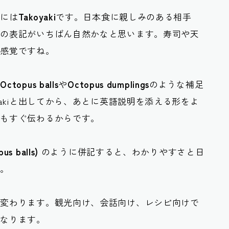
ルには
Takoyaki
です。日本食に親しみのある相手
この表記がいちばん自然かなと思います。寿司や天
う感覚ですね。
、
Octopus balls
や
Octopus dumplings
のような補足
yakiと出してから、あとに英語説明を添える形をよ
味もすぐ伝わるからです。
us balls)
のように併記すると、わかりやすさと日
す。
し変わります。観光向け、会話向け、レシピ向けで
くなります。