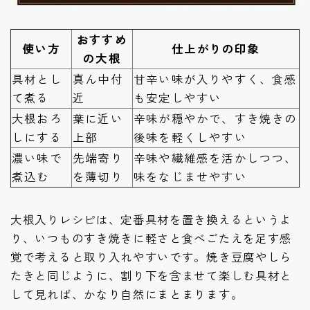
おすすめ
使い方
仕上がりの印象
の大根
具材とし
真ん中付
甘辛い味が入りやすく、食感
て煮る
近
も安定しやすい
大根おろ
葉に近い
辛味が穏やかで、すき焼きの
しにする
上部
後味を軽くしやすい
濃い味で
先端寄り
辛味や繊維感を活かしつつ、
煮込む
を薄切り
味をなじませやすい
大根入りレシピは、定番具材を置き換えるというよ
り、いつものすき焼きに軽さと食べごたえを足す感
覚で考えると取り入れやすいです。焼き豆腐やしら
たきと同じように、割り下を含ませて楽しむ具材と
して見れば、かなり自然にまとまります。