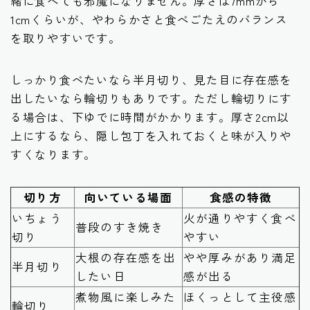
緒に食べても邪魔になりません。厚さは7mmから
1cmくらいが、やわらかさと食べごたえのバランス
を取りやすいです。
しっかり食べたいなら半月切り、見た目に存在感を
出したいなら輪切りもありです。ただし輪切りにす
る場合は、下ゆでに時間がかかります。厚さ2cm以
上にするなら、隠し包丁を入れておくと味が入りや
すくなります。
切り方
向いている場面
食感の特徴
いちょう
火が通りやすく食べ
普段のすき焼き
切り
やすい
大根の存在感を出
やや厚みがあり満足
半月切り
したい日
感が出る
煮物風に楽しみた
ほくっとして主役感
輪切り