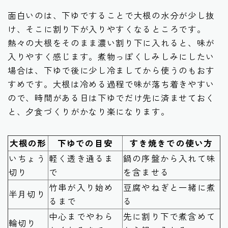
面白いのは、下ゆですることで大根の水分が少し抜
け、そこに割り下が入りやすくなるところです。
熱々の大根をそのまま濃い割り下に入れると、味が
入りやすく感じます。煮物っぽくしみしみにしたい
場合は、下ゆで後に少し冷ましてから使うのもおす
すめです。大根は冷める過程で味が落ち着きやすい
ので、時間がある日は下ゆでだけ先に済ませておく
と、夕食づくりがかなり楽になります。
大根の形
下ゆでの目安
すき焼きでの使い方
いちょう
軽く透き通るま
鍋の序盤から入れて味
切り
で
を含ませる
竹串が入り始め
豆腐やねぎと一緒に煮
半月切り
るまで
る
中心までやわら
先に割り下で煮含めて
輪切り