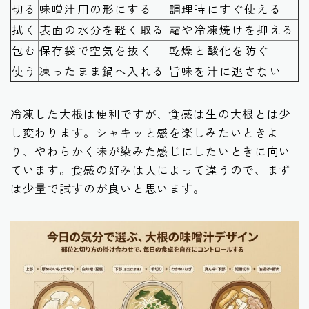
切る
味噌汁用の形にする
調理時にすぐ使える
拭く
表面の水分を軽く取る
霜や冷凍焼けを抑える
包む
保存袋で空気を抜く
乾燥と酸化を防ぐ
使う
凍ったまま鍋へ入れる
旨味を汁に逃さない
冷凍した大根は便利ですが、食感は生の大根とは少
し変わります。シャキッと感を楽しみたいときよ
り、やわらかく味が染みた感じにしたいときに向い
ています。食感の好みは人によって違うので、まず
は少量で試すのが良いと思います。