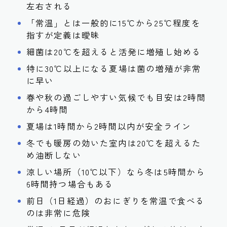
左右される
「常温」とは一般的に15℃から25℃程度を
指すが定義は曖昧
細菌は20℃を超えると活発に増殖し始める
特に30℃以上になる夏場は菌の増殖が非常
に早い
春や秋の過ごしやすい気候でも目安は2時間
から4時間
夏場は1時間から2時間以内が安全ライン
冬でも暖房の効いた室内は20℃を超えるた
め油断しない
涼しい場所（10℃以下）なら冬は5時間から
6時間持つ場合もある
前日（1日経過）のおにぎりを常温で食べる
のは非常に危険