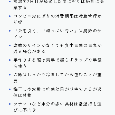
常温で2日目が経過したおにぎりは絶対に廃
棄する
コンビニおにぎりの消費期限は冷蔵管理が
前提
「糸を引く」「酸っぱい匂い」は腐敗のサ
イン
腐敗のサインがなくても食中毒菌の毒素が
残る場合がある
手作りする際は素手で握らずラップや手袋
を使う
ご飯はしっかり冷ましてから包むことが重
要
梅干しやお酢は抗菌効果が期待できるが過
信は禁物
ツナマヨなど水分の多い具材は常温持ち運
びに不向き