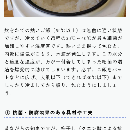
炊きたての熱いご飯（60℃以上）は無菌に近い状態
ですが、冷めていく過程の30℃～40℃が最も細菌が
増殖しやすい温度帯です。熱いまま握って包むと、
内部に湯気がこもり、水滴が発生します。この水分
と適度な温度が、万が一付着してしまった細菌の増
殖を爆発的に助けてしまいます。必ず、ご飯をバッ
トなどに広げ、人肌以下（できれば30℃以下）まで
しっかり冷ましてから握り、包むようにしましょ
う。
③ 抗菌・防腐効果のある具材や工夫
昔ながらの知恵ですが、梅干し（クエン酸による抗