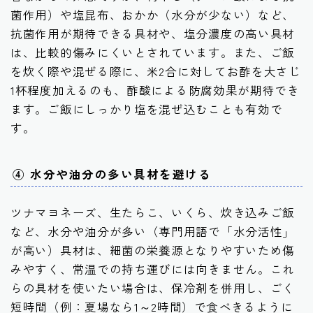
菌作用）や塩昆布、おかか（水分が少ない）など、
抗菌作用が期待できる具材や、塩分濃度の高い具材
は、比較的傷みにくいとされています。また、ご飯
を炊く際や混ぜる際に、
米2合に対してお酢を大さじ
1杯程度
加えるのも、酢酸による防腐効果が期待でき
ます。ご飯にしっかり塩を混ぜ込むことも有効で
す。
④ 水分や油分の多い具材を避ける
ツナマヨネーズ、生たらこ、いくら、炊き込みご飯
など、水分や油分が多い（専門用語で「水分活性」
が高い）具材は、細菌の栄養源となりやすいため傷
みやすく、常温での持ち運びには向きません。これ
らの具材を使いたい場合は、保冷剤を併用し、ごく
短時間（例：夏場なら1～2時間）で食べきるように