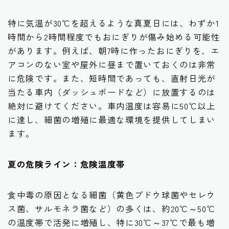
特に気温が30℃を超えるような真夏日には、
わずか1
時間から2時間程度
でもおにぎりが傷み始める可能性
があります。例えば、朝7時に作ったおにぎりを、エ
アコンのない室や屋外に昼まで置いておくのは非常
に危険です。また、短時間であっても、直射日光が
当たる車内（ダッシュボードなど）に放置するのは
絶対に避けてください。車内温度は容易に50℃以上
に達し、細菌の増殖に最適な環境を提供してしまい
ます。
夏の危険ライン：危険温度帯
食中毒の原因となる細菌（黄色ブドウ球菌やセレウ
ス菌、サルモネラ菌など）の多くは、約20℃～50℃
の温度帯で活発に増殖し、特に30℃～37℃で最も増