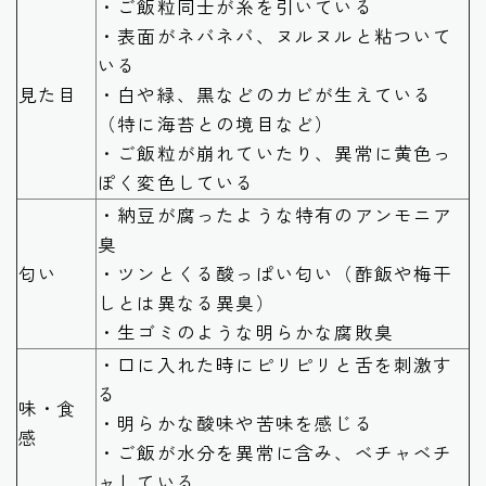
・ご飯粒同士が糸を引いている
・表面がネバネバ、ヌルヌルと粘ついて
いる
見た目
・白や緑、黒などのカビが生えている
（特に海苔との境目など）
・ご飯粒が崩れていたり、異常に黄色っ
ぽく変色している
・納豆が腐ったような特有のアンモニア
臭
匂い
・ツンとくる酸っぱい匂い（酢飯や梅干
しとは異なる異臭）
・生ゴミのような明らかな腐敗臭
・口に入れた時にピリピリと舌を刺激す
る
味・食
・明らかな酸味や苦味を感じる
感
・ご飯が水分を異常に含み、ベチャベチ
ャしている