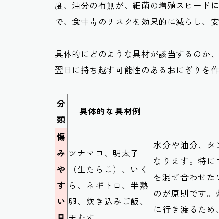
度、油分の有無が、細菌の増殖スピード
で、食中毒のリスクを効果的に減らし、
具体的にどのような具材が該当するのか
翌日に持ち越す可能性のあるおにぎりを
分
具体的な具材例
類
傷
水分や油分、タ
み
ツナマヨ、明太子
なります。特に
や
（生たらこ）、いく
を混ぜ合わせた
す
ら、ネギトロ、半熟
のが原則です。
い
卵、炊き込みご飯、
に行き渡るため
具
天むす