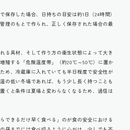
庫で保存した場合、日持ちの目安は
約1日（24時間）
生管理のもとで作られ、正しく保存された場合の最
入れる具材、そして作り方の衛生状態によって大き
増殖する「危険温度帯」（約20℃～50℃）に置か
いため、冷蔵庫に入れていても半日程度で安全性が
気温の低い冬場であれば、もう少し長く持つことも
に置くと条件は夏場と変わらなくなるため、過信は
たらできるだけ早く食べる」のが食の安全における
日の昼までには食べ切るように心がけ、少しでも不