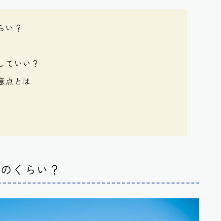
らい？
していい？
意点とは
どのくらい？