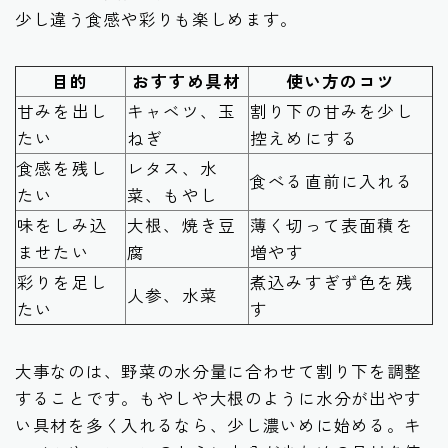
少し違う食感や彩りも楽しめます。
目的
おすすめ具材
使い方のコツ
甘みを出し
キャベツ、玉
割り下の甘みを少し
たい
ねぎ
控えめにする
食感を残し
レタス、水
食べる直前に入れる
たい
菜、もやし
味をしみ込
大根、焼き豆
薄く切って表面積を
ませたい
腐
増やす
彩りを足し
煮込みすぎず色を残
人参、水菜
たい
す
大事なのは、野菜の水分量に合わせて割り下を調整
することです。もやしや大根のように水分が出やす
い具材を多く入れるなら、少し濃いめに始める。キ