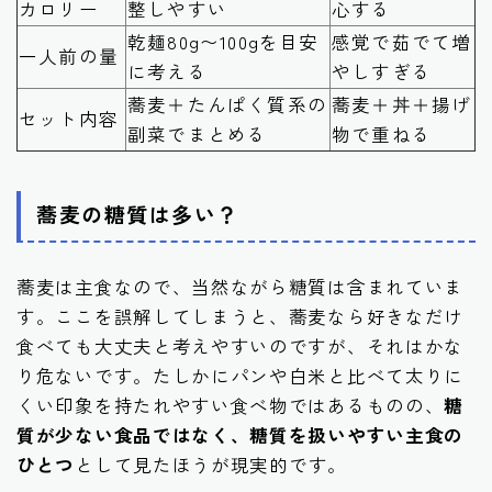
カロリー
整しやすい
心する
乾麺80g〜100gを目安
感覚で茹でて増
一人前の量
に考える
やしすぎる
蕎麦＋たんぱく質系の
蕎麦＋丼＋揚げ
セット内容
副菜でまとめる
物で重ねる
蕎麦の糖質は多い？
蕎麦は主食なので、当然ながら糖質は含まれていま
す。ここを誤解してしまうと、蕎麦なら好きなだけ
食べても大丈夫と考えやすいのですが、それはかな
り危ないです。たしかにパンや白米と比べて太りに
くい印象を持たれやすい食べ物ではあるものの、
糖
質が少ない食品ではなく、糖質を扱いやすい主食の
ひとつ
として見たほうが現実的です。