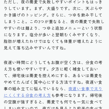
ただし、夜の蕎麦で失敗しやすいポイントもはっき
りしています。まず、大盛りです。次に、天ぷらや
かき揚げのトッピング。さらに、つゆを飲み干して
しまうこと。この3つが重なると、夜の蕎麦で失敗し
やすいのは麺より、つゆと追加メニューという状態
になります。塩分が多いと翌朝むくみやすくなり、
脂肪が増えたわけではなくても体重が増えたように
見えて落ち込みやすいんですね。
夜遅い時間にどうしてもお腹が空く方は、分食の考
え方も使いやすいです。夕方に軽く補食しておい
て、帰宅後は蕎麦を控えめにする、あるいは蕎麦を
やめてたんぱく質中心にする方法ですね。夜遅い食
事の組み立てに悩んでいるなら、
夜遅い食事で太り
にくくする分食の考え方
も参考になります。帰宅後
の空腹が強すぎると、蕎麦でも何でも一気に食べて
しまいやすいので、夜だけを見るより前半の食べ方