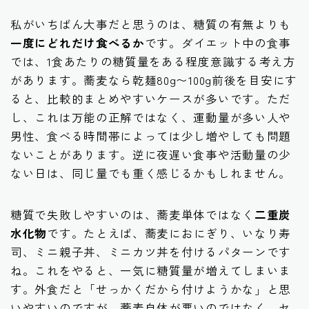
私がいちばん大事だと思うのは、糖質の有無よりも
一度にどれだけ食べるか
です。ダイエット中の食事
では、1食あたりの糖質量をある程度意識する考え方
があります。蕎麦なら乾麺80g〜100g前後を目安にす
ると、比較的まとめやすいケースが多いです。ただ
し、これは万能の正解ではなく、運動量が多い人や
男性、食べる時間帯によっては少し増やしても問題
ないことがあります。逆に夜遅い食事や活動量の少
ない日は、同じ量でも重く感じるかもしれません。
糖質で失敗しやすいのは、蕎麦単体ではなく
二重炭
水化物
です。たとえば、蕎麦におにぎり、いなり寿
司、ミニ親子丼、ミニカツ丼を付けるパターンです
ね。これをやると、一気に糖質量が増えてしまいま
す。外食だと「せっかくだから付けようかな」と思
いやすいのですが、蕎麦自体が悪いのではなく、セ