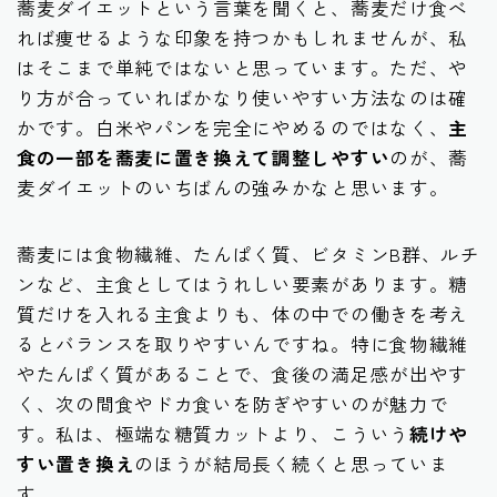
蕎麦ダイエットという言葉を聞くと、蕎麦だけ食べ
れば痩せるような印象を持つかもしれませんが、私
はそこまで単純ではないと思っています。ただ、や
り方が合っていればかなり使いやすい方法なのは確
かです。白米やパンを完全にやめるのではなく、
主
食の一部を蕎麦に置き換えて調整しやすい
のが、蕎
麦ダイエットのいちばんの強みかなと思います。
蕎麦には食物繊維、たんぱく質、ビタミンB群、ルチ
ンなど、主食としてはうれしい要素があります。糖
質だけを入れる主食よりも、体の中での働きを考え
るとバランスを取りやすいんですね。特に食物繊維
やたんぱく質があることで、食後の満足感が出やす
く、次の間食やドカ食いを防ぎやすいのが魅力で
す。私は、極端な糖質カットより、こういう
続けや
すい置き換え
のほうが結局長く続くと思っていま
す。