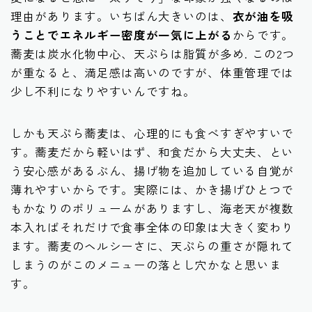
理由があります。いちばん大きいのは、
衣が油を吸
うことでエネルギー密度が一気に上がる
からです。
蕎麦は炭水化物中心、天ぷらは脂質が多め. この2つ
が重なると、満足感は高いのですが、体重管理では
少し不利になりやすいんですね。
しかも天ぷら蕎麦は、心理的にも食べすぎやすいで
す。蕎麦だから軽いはず、和食だから大丈夫、とい
う安心感があるぶん、揚げ物を追加している自覚が
薄れやすいからです。実際には、かき揚げひとつで
もかなりのボリュームがありますし、海老天が複数
本入ればそれだけで食事全体の印象は大きく変わり
ます。蕎麦のヘルシーさに、天ぷらの重さが隠れて
しまうのがこのメニューの落とし穴かなと思いま
す。