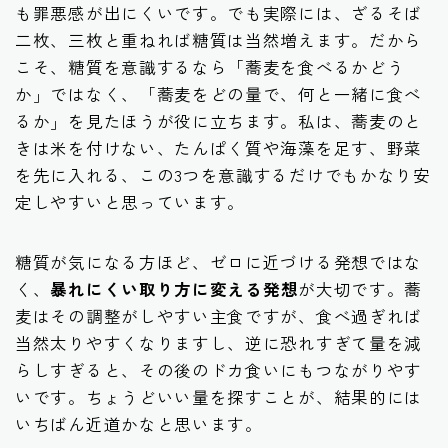
も罪悪感が出にくいです。でも実際には、ざるそば
二枚、三枚と重ねれば糖質は当然増えます。だから
こそ、糖質を意識するなら「蕎麦を食べるかどう
か」ではなく、「蕎麦をどの量で、何と一緒に食べ
るか」を見たほうが役に立ちます。私は、蕎麦のと
きは米を付けない、たんぱく質や海藻を足す、野菜
を先に入れる、この3つを意識するだけでもかなり安
定しやすいと思っています。
糖質が気になる方ほど、ゼロに近づける発想ではな
く、
暴れにくい取り方に変える発想
が大切です。蕎
麦はその調整がしやすい主食ですが、食べ過ぎれば
当然太りやすくなりますし、逆に恐れすぎて量を減
らしすぎると、その後のドカ食いにもつながりやす
いです。ちょうどいい量を探すことが、結果的には
いちばん近道かなと思います。