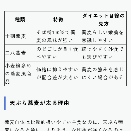
ダイエット目線の
種類
特徴
見方
そば粉100％で蕎
蕎麦らしい栄養を
十割蕎麦
麦の風味が強い
意識しやすい
のどごしが良く食
続けやすく外食で
二八蕎麦
べやすい
も選びやすい
小麦粉多め
価格は抑えやすい
蕎麦の強みを感じ
の蕎麦風商
が配合差が大きい
にくい場合がある
品
天ぷら蕎麦が太る理由
蕎麦自体は比較的扱いやすい主食なのに、天ぷら蕎
麦になると急に「太りそう」な印象が強くなるのは