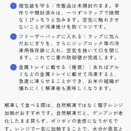
個包装を守る：市販品は未開封のまま。手
作りや開封済みは、一つずつラップで隙間
なくぴっちりと包みます。空気に触れさせ
ないことが冷凍焼けを防ぐコツです。
フリーザーバッグに入れる：ラップに包ん
だおにぎりを、さらにジップロック等の冷
凍用保存袋に入れ、空気を抜いて口を閉じ
ます。これで二重の防御壁が完成します。
金属トレイに載せる（推奨）：あればアル
ミなどの金属トレイに載せて冷凍すると、
急速に凍らせることができ、お米の組織が
壊れにくく解凍後も美味しくなります。
解凍して食べる際は、自然解凍ではなく電子レンジ
加熱がおすすめです。自然解凍だと、デンプンが老
化したまま戻らず、ボソボソの食感になりがちで
す。レンジで一気に加熱することで、水分が蒸気と