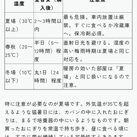
温度
入後）
最も危険。車内放置は厳
夏場（30℃
2〜3時間以
禁。すぐに食べるか冷蔵庫
以上）
内
へ。保冷剤必須。
半日（6〜
直射日光を避ける。湿度の
春秋（20〜
12時間）程
高い梅雨時期は夏場と同じ
25℃）
度
対応を。
暖房の効いた部屋は「夏
冬場（10℃
丸1日（24
場」と同じ扱いになるので
以下）
時間）程度
注意。
特に注意が必要なのが夏場です。外気温が35℃を超
えるような猛暑日には、カバンの中に入れたおにぎ
りは、まるで培養器の中にいるようなものです。朝
買ったおにぎりを常温で持ち歩き、昼に食べる頃に
は、すでに菌が増殖している可能性すらあります。