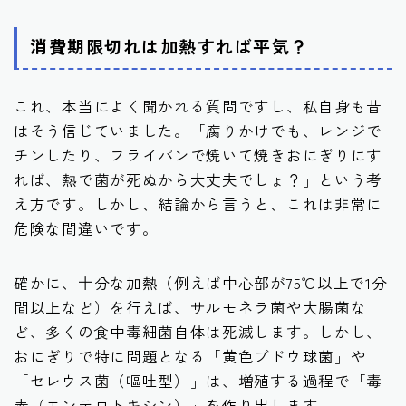
消費期限切れは加熱すれば平気？
これ、本当によく聞かれる質問ですし、私自身も昔
はそう信じていました。「腐りかけでも、レンジで
チンしたり、フライパンで焼いて焼きおにぎりにす
れば、熱で菌が死ぬから大丈夫でしょ？」という考
え方です。しかし、結論から言うと、これは非常に
危険な間違いです。
確かに、十分な加熱（例えば中心部が75℃以上で1分
間以上など）を行えば、サルモネラ菌や大腸菌な
ど、多くの食中毒細菌自体は死滅します。しかし、
おにぎりで特に問題となる「黄色ブドウ球菌」や
「セレウス菌（嘔吐型）」は、増殖する過程で「毒
素（エンテロトキシン）」を作り出します。