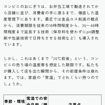
コンビニのおにぎりは、お弁当工場で製造されてか
ら店舗に並び、消費者の手に渡るまで、徹底した温
度管理下にあります。最近では食品ロス削減の観点
から、消費期限を従来の18時間程度から、36〜48時
間程度まで延長する技術（保存料を使わずにpH調整
剤や包装技術で日持ちさせる技術など）も導入され
ています。
しかし、これはあくまで「20℃前後」という、コン
ビニの売り場の温度帯を想定した期限です。私たち
が購入して店を出た瞬間から、その前提条件は崩れ
ます。では、家庭の「常温」でどれくらい持つので
しょうか。
常温での安
季節・環境
全目安（購
注意点