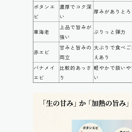
ボタンエ
濃厚でコク深
厚みがありとろ
ビ
い
上品で旨みが
車海老
ぷりっと弾力
強い
甘みと旨みの
大ぶりで食べご
赤エビ
両立
えあり
バナメイ
比較的あっさ
軽やかで扱いや
エビ
り
い