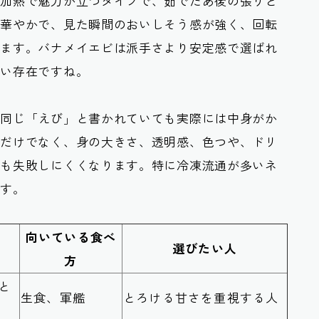
も加熱で魅力が立つタイプで、茹でたあ後の張りと
が華やかで、見た瞬間のおいしそう感が強く、回転
ります。バナメイエビは派手さより安定感で選ばれ
すい存在ですね。
、同じ「えび」と書かれていても実際には中身がか
名だけでなく、身の大きさ、透明感、色つや、ドリ
でも失敗しにくくなります。特に冷凍流通が多いネ
です。
向いている食べ
選びたい人
方
と
生食、軍艦
とろける甘さを重視する人