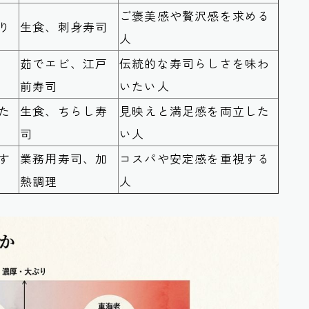
ご褒美感や贅沢感を求める
り
生食、刺身寿司
人
茹でエビ、江戸
伝統的な寿司らしさを味わ
前寿司
いたい人
た
生食、ちらし寿
見映えと満足感を両立した
司
い人
す
業務用寿司、加
コスパや安定感を重視する
熱調理
人