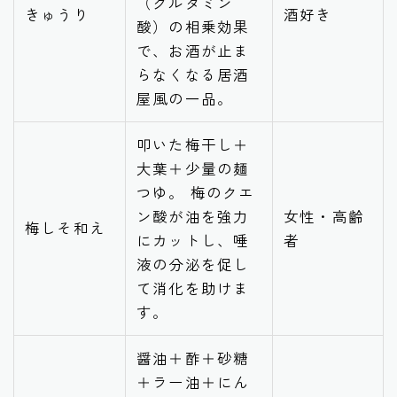
（グルタミン
きゅうり
酒好き
酸）の相乗効果
で、お酒が止ま
らなくなる居酒
屋風の一品。
叩いた梅干し＋
大葉＋少量の麺
つゆ。 梅のクエ
ン酸が油を強力
女性・高齢
梅しそ和え
にカットし、唾
者
液の分泌を促し
て消化を助けま
す。
醤油＋酢＋砂糖
＋ラー油＋にん