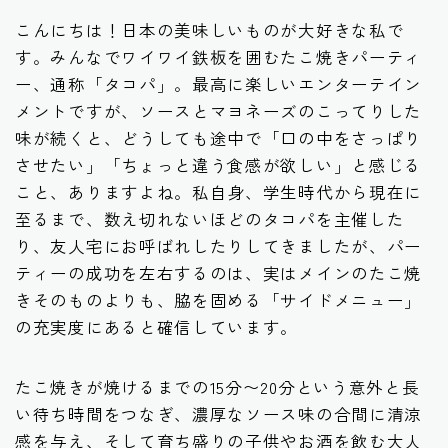
こんにちは！日本の美味しいものが大好きな私で
す。みんなでワイワイ鉄板を囲むたこ焼きパーティ
ー、通称「タコパ」。最高に楽しいエンターテイン
メントですが、ソースとマヨネーズのこってりした
味が続くと、どうしても途中で「口の中をさっぱり
させたい」「ちょっと違う食感が欲しい」と感じる
こと、ありますよね。私自身、学生時代から現在に
至るまで、数え切れないほどのタコパを主催した
り、友人宅にお呼ばれしたりしてきましたが、パー
ティーの成功を左右するのは、実はメインのたこ焼
きそのものよりも、脇を固める「サイドメニュー」
の充実度にあると確信しています。
たこ焼きが焼けるまでの15分〜20分という意外と長
い待ち時間をつなぎ、濃厚なソース味の合間に清涼
感を与え、そして育ち盛りの子供やお酒を飲む大人