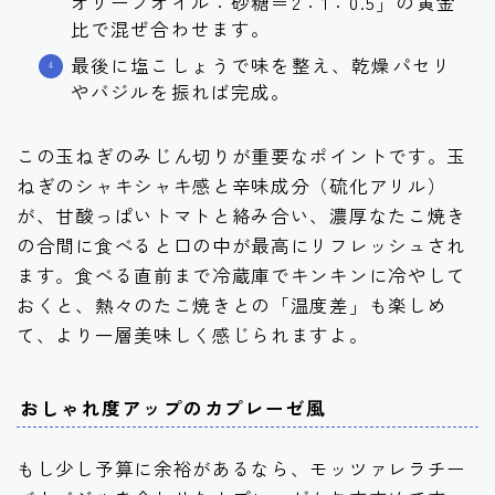
オリーブオイル：砂糖＝2：1：0.5」
の黄金
比で混ぜ合わせます。
最後に塩こしょうで味を整え、乾燥パセリ
やバジルを振れば完成。
この玉ねぎのみじん切りが重要なポイントです。玉
ねぎのシャキシャキ感と辛味成分（硫化アリル）
が、甘酸っぱいトマトと絡み合い、濃厚なたこ焼き
の合間に食べると口の中が最高にリフレッシュされ
ます。食べる直前まで冷蔵庫でキンキンに冷やして
おくと、熱々のたこ焼きとの「温度差」も楽しめ
て、より一層美味しく感じられますよ。
おしゃれ度アップのカプレーゼ風
もし少し予算に余裕があるなら、モッツァレラチー