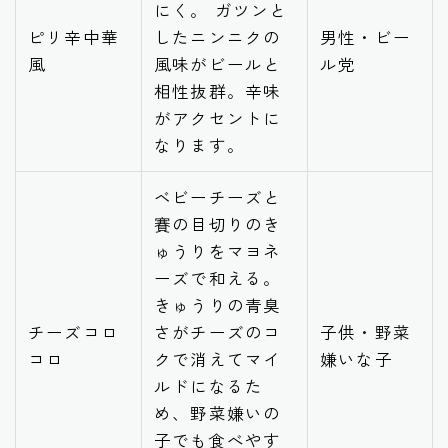
にく。 ガツンと
ピリ辛中華
したニンニクの
男性・ビー
風
風味がビールと
ル党
相性抜群。辛味
がアクセントに
なります。
ベビーチーズと
賽の目切りのき
ゅうりをマヨネ
ーズで和える。
きゅうりの青臭
チーズコロ
さがチーズのコ
子供・野菜
コロ
クで消えてマイ
嫌いな子
ルドになるた
め、野菜嫌いの
子でも食べやす