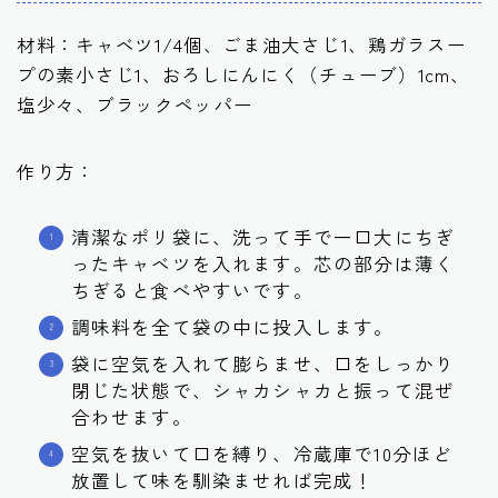
材料：キャベツ1/4個、ごま油大さじ1、鶏ガラスー
プの素小さじ1、おろしにんにく（チューブ）1cm、
塩少々、ブラックペッパー
作り方：
清潔なポリ袋に、洗って手で一口大にちぎ
ったキャベツを入れます。芯の部分は薄く
ちぎると食べやすいです。
調味料を全て袋の中に投入します。
袋に空気を入れて膨らませ、口をしっかり
閉じた状態で、シャカシャカと振って混ぜ
合わせます。
空気を抜いて口を縛り、冷蔵庫で10分ほど
放置して味を馴染ませれば完成！