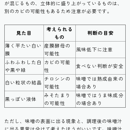
が混じるもの、立体的に盛り上がっているものは、
別のカビの可能性もあるため注意が必要です。
考えられる
見た目
判断の目安
もの
薄く平たい白い
産膜酵母の
風味低下に注意
膜
可能性
ふわふわした白
カビの可能
食べない判断が安全
や黒や緑
性
チロシンの
味噌では熟成由来の
白い粒状の結晶
可能性
場合あり
みそたまり
味噌ではうま味成分
黒っぽい液体
の可能性
の場合あり
ただし、味噌の表面に出る現象と、調理後の味噌汁
に出る異常は分けて考えたほうがいいです。味噌汁