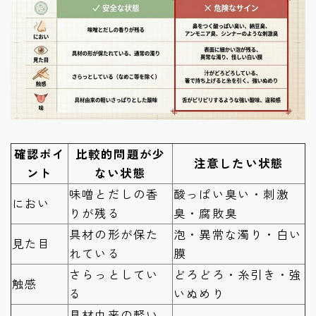
確認ポイ
比較的問題が少
注意したい状態
ント
ない状態
味噌とだしの香
酸っぱい臭い・刺激
におい
りが残る
臭・腐敗臭
具材の形が保た
泡・異常な濁り・白い
見た目
れている
膜
さらっとしてい
どろどろ・糸引き・強
触感
る
いぬめり
具材由来の軽い