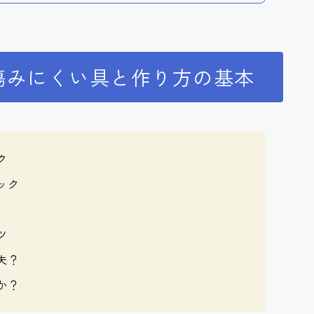
傷みにくい具と作り方の基本
ク
ック
ツ
夫？
か？