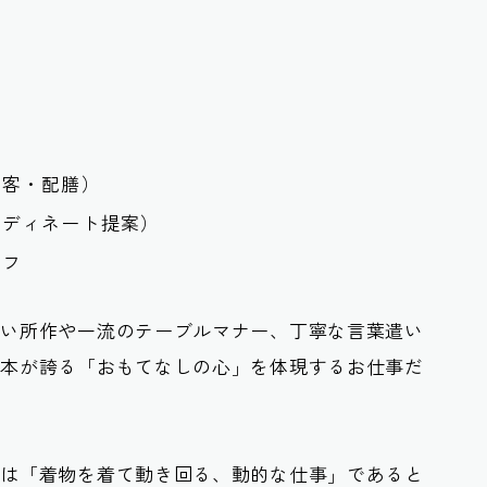
）
接客・配膳）
ーディネート提案）
ッフ
しい所作や一流のテーブルマナー、丁寧な言葉遣い
日本が誇る「おもてなしの心」を体現するお仕事だ
には「着物を着て動き回る、動的な仕事」であると