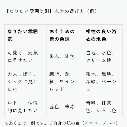
【なりたい雰囲気別】赤帯の選び方（例）
なりたい雰囲
おすすめの
相性の良い浴
気
赤の色調
衣の地色
可愛く、元気
白地、水色、
朱赤、緋色
に見せたい
クリーム地
大人っぽく、
臙脂、深
紺地、黒地、
シックに見せ
紅、ワイン
深緑、ベージ
たい
レッド
ュ
レトロ、個性
青緑、抹茶
茜色、朱赤
的に見せたい
色、からし色
※あくまで一例です。ご自身の肌の色（イエベ・ブルベ）