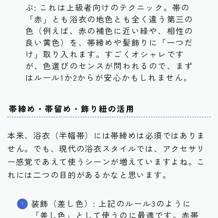
ぶ: これは上級者向けのテクニック。帯の
「赤」とも浴衣の地色とも全く違う第三の
色（例えば、赤の補色に近い緑や、相性の
良い黄色）を、帯締めや髪飾りに「一つだ
け」取り入れます。すごくオシャレです
が、色選びのセンスが問われるので、まず
はルール1か2からが安心かもしれません。
帯締め・帯留め・飾り紐の活用
本来、浴衣（半幅帯）には帯締めは必須ではありま
せん。でも、現代の浴衣スタイルでは、アクセサリ
ー感覚であえて使うシーンが増えていますよね。こ
れには二つの目的があるかなと思います。
装飾（差し色）: 上記のルール3のように
「差し色」として使うのに最適です。赤帯