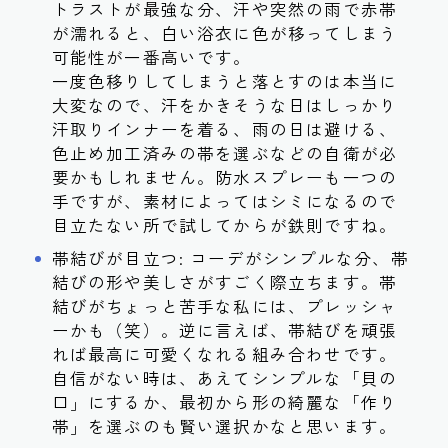
トラストが最強な分、汗や突然の雨で赤帯
が濡れると、白い浴衣に色が移ってしまう
可能性が一番高いです。
一度色移りしてしまうと落とすのは本当に
大変なので、汗をかきそうな日はしっかり
汗取りインナーを着る、雨の日は避ける、
色止め加工済みの帯を選ぶなどの自衛が必
要かもしれません。防水スプレーも一つの
手ですが、素材によってはシミになるので
目立たない所で試してからが鉄則ですね。
帯結びが目立つ: コーデがシンプルな分、帯
結びの形や美しさがすごく際立ちます。帯
結びがちょっと苦手な私には、プレッシャ
ーかも（笑）。逆に言えば、帯結びを頑張
れば最高に可愛くなれる組み合わせです。
自信がない時は、あえてシンプルな「貝の
口」にするか、最初から形の綺麗な「作り
帯」を選ぶのも賢い選択かなと思います。